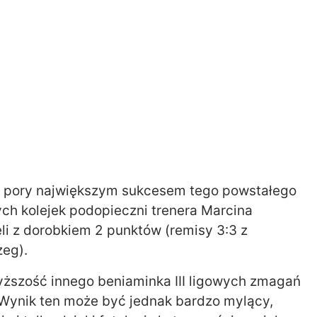
 tej pory największym sukcesem tego powstałego
ych kolejek podopieczni trenera Marcina
li z dorobkiem 2 punktów (remisy 3:3 z
zeg).
wyższość innego beniaminka III ligowych zmagań
. Wynik ten może być jednak bardzo mylący,