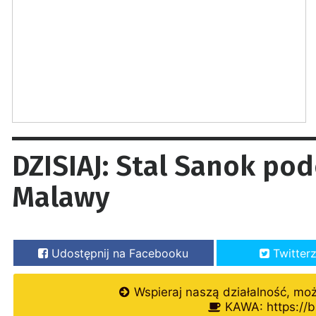
DZISIAJ: Stal Sanok po
Malawy
Udostępnij na Facebooku
Twitter
Wspieraj naszą działalność, mo
KAWA: https://b