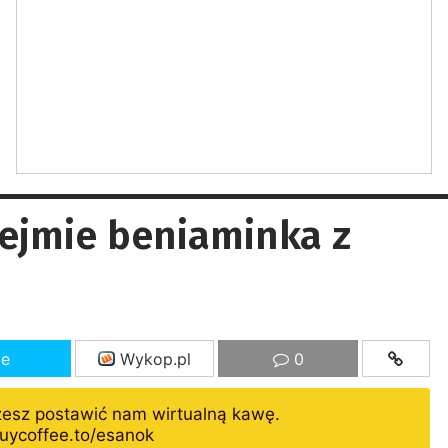
dejmie beniaminka z
ze
Wykop.pl
0
żesz postawić nam wirtualną kawę.
uycoffee.to/esanok