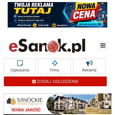
Ogłoszenia
Firmy
Reklama
DODAJ OGŁOSZENIE