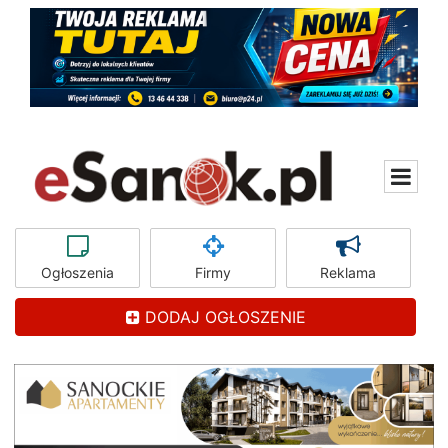
Ogłoszenia
Firmy
Reklama
DODAJ OGŁOSZENIE