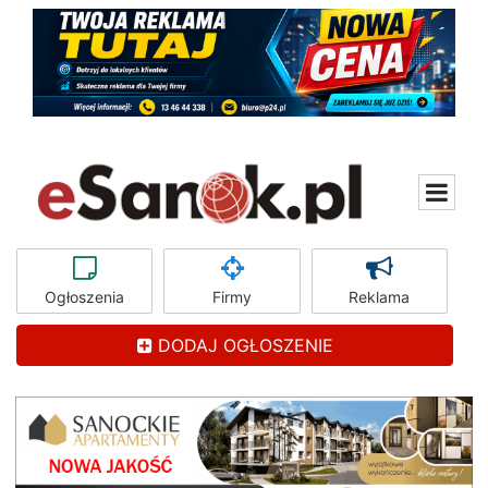
Ogłoszenia
Firmy
Reklama
DODAJ OGŁOSZENIE