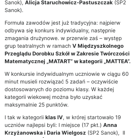
Sanok),
Alicja Staruchowicz-Pastuszczak
(SP2
Sanok).
Formuła zawodów jest już tradycyjna: najpierw
odbywa się konkurs indywidualny, następnie
zmagania drużynowe. w przerwie zaś – występ
grup teatralnych w ramach
V Międzyszkolnego
Przeglądu Dorobku Szkół w Zakresie Twórczości
Matematycznej „MATART” w kategorii „MATTEA”.
W konkursie indywidualnym uczniowie w ciągu 60
minut musieli rozwiązać 5 zadań – oczywiście
dostosowanych do poziomu klasy. W każdej
kategorii wiekowej można było uzyskać
maksymalnie 25 punktów.
I tak w kategorii
klas IV
, w krórej startowało 19
uczniów najlepsi byli: I miejsce (17 pkt.)
Anna
Krzyżanowska i Daria Wielgosz
(SP2 Sanok), II