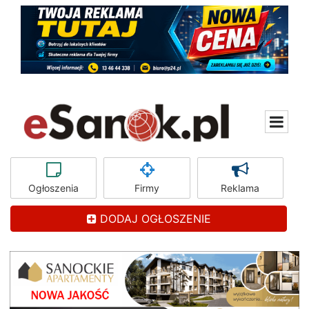
Ogłoszenia
Firmy
Reklama
DODAJ OGŁOSZENIE