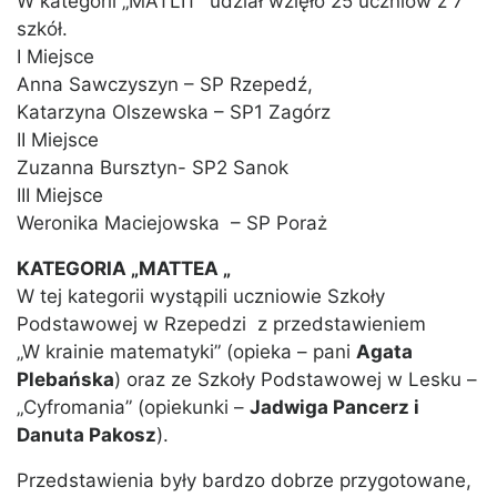
W kategorii „MATLIT” udział wzięło 25 uczniów z 7
szkół.
I Miejsce
Anna Sawczyszyn – SP Rzepedź,
Katarzyna Olszewska – SP1 Zagórz
II Miejsce
Zuzanna Bursztyn- SP2 Sanok
III Miejsce
Weronika Maciejowska – SP Poraż
KATEGORIA „MATTEA „
W tej kategorii wystąpili uczniowie Szkoły
Podstawowej w Rzepedzi z przedstawieniem
„W krainie matematyki” (opieka – pani
Agata
Plebańska
) oraz ze Szkoły Podstawowej w Lesku –
„Cyfromania” (opiekunki –
Jadwiga Pancerz i
Danuta Pakosz
).
Przedstawienia były bardzo dobrze przygotowane,