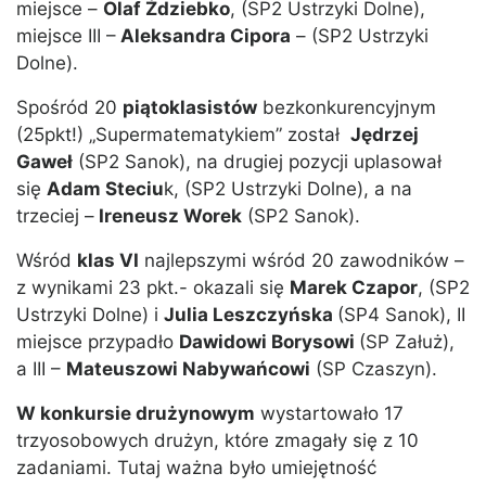
miejsce –
Olaf Ździebko
, (SP2 Ustrzyki Dolne),
miejsce III –
Aleksandra Cipora
– (SP2 Ustrzyki
Dolne).
Spośród 20
piątoklasistów
bezkonkurencyjnym
(25pkt!) „Supermatematykiem” został
Jędrzej
Gaweł
(SP2 Sanok), na drugiej pozycji uplasował
się
Adam Steciu
k, (SP2 Ustrzyki Dolne), a na
trzeciej –
Ireneusz Worek
(SP2 Sanok).
Wśród
klas VI
najlepszymi wśród 20 zawodników –
z wynikami 23 pkt.- okazali się
Marek Czapor
, (SP2
Ustrzyki Dolne) i
Julia Leszczyńska
(SP4 Sanok), II
miejsce przypadło
Dawidowi Borysowi
(SP Załuż),
a III –
Mateuszowi Nabywańcowi
(SP Czaszyn).
W konkursie drużynowym
wystartowało 17
trzyosobowych drużyn, które zmagały się z 10
zadaniami. Tutaj ważna było umiejętność