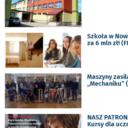
Szkoła w Now
za 6 mln zł! (F
Maszyny zasil
„Mechaniku” 
NASZ PATRONAT
Kursy dla ucz