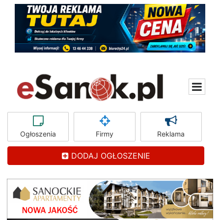
Ogłoszenia
Firmy
Reklama
DODAJ OGŁOSZENIE