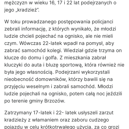
mężczyzn w wieku 16, 17 i 22 lat podejrzanych o
jego „kradzież”.
W toku prowadzanego postępowania policjanci
zebrali informację, z których wynikało, że młodzi
ludzie chcieli pojechać na ognisko, ale nie mieli
czym. Wówczas 22-latek wpadł na pomysł, aby
zabrać samochód kolegi. Wiedział gdzie trzyma on
klucze do domu i golfa. Z mieszkania zabrał
kluczyki do auta i bluzę sportową, która również nie
była jego własnością. Podejrzani wykorzystali
nieobecność domowników, którzy bawili się na
przyjęciu weselnym i zabrali samochód. Młodzi
ludzie pojechali na ognisko, potem całą noc jeździli
po terenie gminy Brzozów.
Zatrzymany 17-latek i 22- latek usłyszeli zarzut
kradzieży z włamaniem oraz zaboru cudzego
pojazdu w celu krótkotrwałego użycia, za co grozi