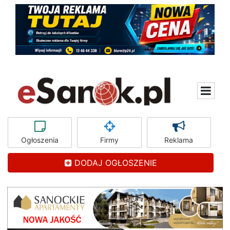
Ogłoszenia
Firmy
Reklama
DODAJ OGŁOSZENIE