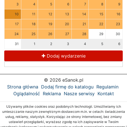
3
4
5
6
7
8
9
10
11
12
13
14
15
16
17
18
19
20
21
22
23
24
25
26
27
28
29
30
31
1
2
3
4
5
6
Dodaj wydarzenie
© 2026 eSanok.pl
Strona główna
Dodaj firmę do katalogu
Regulamin
Oglądalność
Reklama
Nasze serwisy
Kontakt
Używamy plików cookies oraz podobnych technologii. Umożliwiamy ich
umieszczanie naszym zewnętrznym dostawcom m.in. w celach: świadczenia
usług, reklamy, statystyk. Korzystając ze strony internetowej, bez zmiany
ustawień przeglądarki, wyrażasz zgodę na ich zapisywanie w Twoim
urządzeniu końcowym i wykorzystywanie w celach zapewnienia poprawnego i