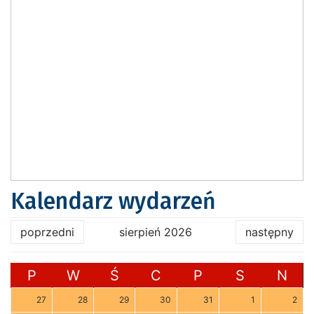
Kalendarz wydarzeń
poprzedni
sierpień 2026
następny
P
W
Ś
C
P
S
N
27
28
29
30
31
1
2