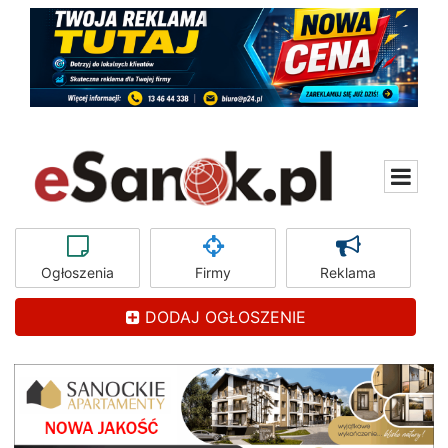
Ogłoszenia
Firmy
Reklama
DODAJ OGŁOSZENIE