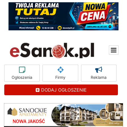
Ogłoszenia
Firmy
Reklama
DODAJ OGŁOSZENIE