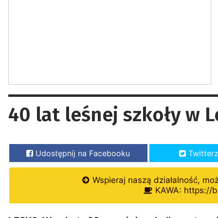
40 lat leśnej szkoły w 
Udostępnij na Facebooku
Twitter
Wspieraj naszą działalność, mo
KAWA: https://b