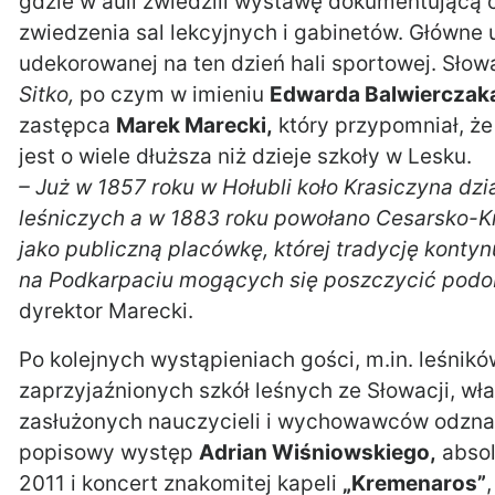
gdzie w auli zwiedzili wystawę dokumentującą ca
zwiedzenia sal lekcyjnych i gabinetów. Główne 
udekorowanej na ten dzień hali sportowej. Słow
Sitko,
po czym w imieniu
Edwarda Balwierczak
zastępca
Marek Marecki,
który przypomniał, że
jest o wiele dłuższa niż dzieje szkoły w Lesku.
– Już w 1857 roku w Hołubli koło Krasiczyna dz
leśniczych a w 1883 roku powołano Cesarsko-K
jako publiczną placówkę, której tradycję konty
na Podkarpaciu mogących się poszczycić podobn
dyrektor Marecki.
Po kolejnych wystąpieniach gości, m.in. leśnikó
zaprzyjaźnionych szkół leśnych ze Słowacji, w
zasłużonych nauczycieli i wychowawców odznac
popisowy występ
Adrian Wiśniowskiego,
absol
2011 i koncert znakomitej kapeli
„Kremenaros”