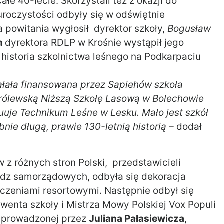
łe 40-lecie. Skorzystali też z okazji do
uroczystości odbyły się w odświętnie
a powitania wygłosił dyrektor szkoły,
Bogusław
a
dyrektora RDLP w Krośnie wystąpił jego
 historia szkolnictwa leśnego na Podkarpaciu
iałała finansowana przez Sapiehów szkoła
rólewską Niższą Szkołę Lasową w Bolechowie
nuuje Technikum Leśne w Lesku. Mało jest szkół
ie długą, prawie 130-letnią historią –
dodał
w z różnych stron Polski, przedstawicieli
ładz samorządowych, odbyła się dekoracja
zeniami resortowymi. Następnie odbył się
wenta szkoły i Mistrza Mowy Polskiej Vox Populi
, prowadzonej przez
Juliana Pałasiewicza
,