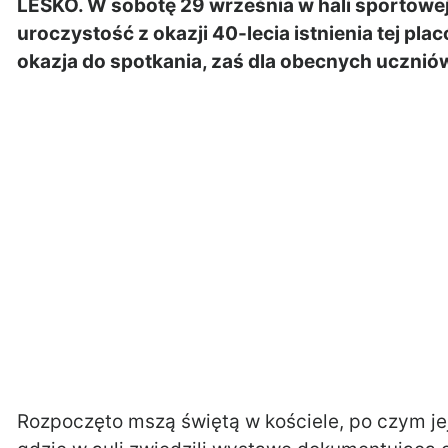
LESKO. W sobotę 29 września w hali sportowej
uroczystość z okazji 40-lecia istnienia tej pla
okazja do spotkania, zaś dla obecnych uczniów p
Rozpoczęto mszą świętą w kościele, po czym jej