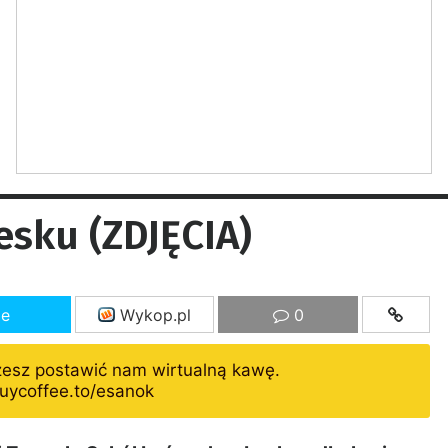
Lesku (ZDJĘCIA)
ze
Wykop.pl
0
żesz postawić nam wirtualną kawę.
uycoffee.to/esanok