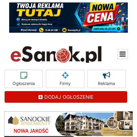
Ogłoszenia
Firmy
Reklama
DODAJ OGŁOSZENIE