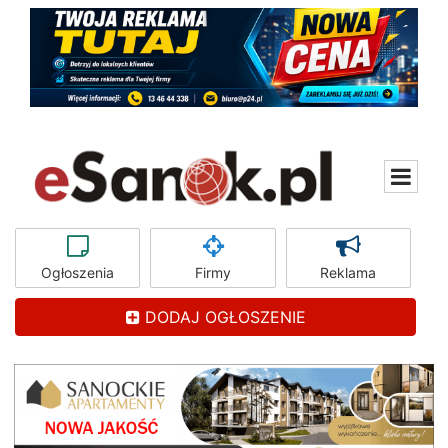
Ogłoszenia
Firmy
Reklama
DODAJ OGŁOSZENIE