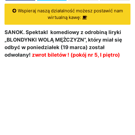
Wspieraj naszą działalność możesz postawić nam
wirtualną kawę:
SANOK. Spektakl komediowy z odrobiną liryki
„BLONDYNKI WOLĄ MĘŻCZYZN”, który miał się
odbyć w poniedziałek (19 marca) został
odwołany!
zwrot biletów !
(pokój nr 5, I piętro)