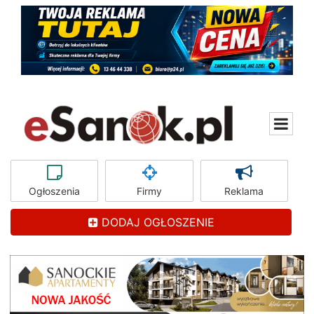
Ogłoszenia
Firmy
Reklama
DODAJ OGŁOSZENIE