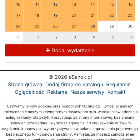
10
11
12
13
14
15
16
17
18
19
20
21
22
23
24
25
26
27
28
29
30
31
1
2
3
4
5
6
Dodaj wydarzenie
© 2026 eSanok.pl
Strona główna
Dodaj firmę do katalogu
Regulamin
Oglądalność
Reklama
Nasze serwisy
Kontakt
Używamy plików cookies oraz podobnych technologii. Umożliwiamy ich
umieszczanie naszym zewnętrznym dostawcom m.in. w celach: świadczenia
usług, reklamy, statystyk. Korzystając ze strony internetowej, bez zmiany
ustawień przeglądarki, wyrażasz zgodę na ich zapisywanie w Twoim
urządzeniu końcowym i wykorzystywanie w celach zapewnienia poprawnego i
bezpiecznego funkcjonowania strony. Pamiętaj, że możesz samodzielnie
zarządzać plikami cookies, zmieniając ustawienia przeglądarki. Więcej