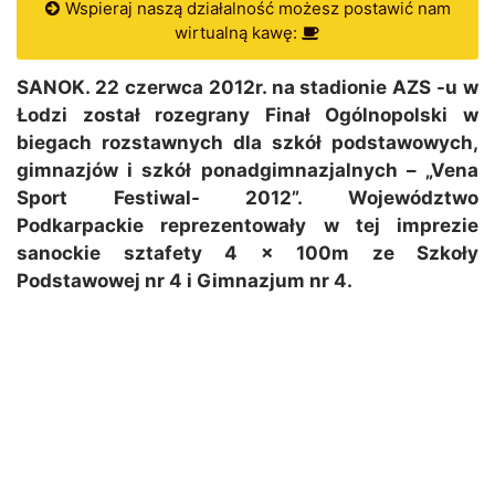
Wspieraj naszą działalność możesz postawić nam
wirtualną kawę:
SANOK. 22 czerwca 2012r. na stadionie AZS -u w
Łodzi został rozegrany Finał Ogólnopolski w
biegach rozstawnych dla szkół podstawowych,
gimnazjów i szkół ponadgimnazjalnych – „Vena
Sport Festiwal- 2012”. Województwo
Podkarpackie reprezentowały w tej imprezie
sanockie sztafety 4 x 100m ze Szkoły
Podstawowej nr 4 i Gimnazjum nr 4.