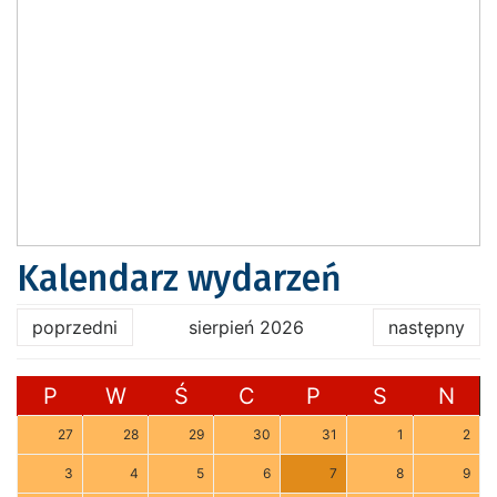
Kalendarz wydarzeń
poprzedni
sierpień 2026
następny
P
W
Ś
C
P
S
N
27
28
29
30
31
1
2
3
4
5
6
7
8
9