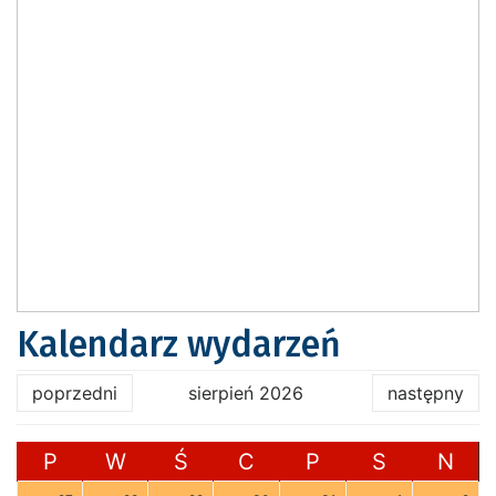
Kalendarz wydarzeń
poprzedni
sierpień 2026
następny
P
W
Ś
C
P
S
N