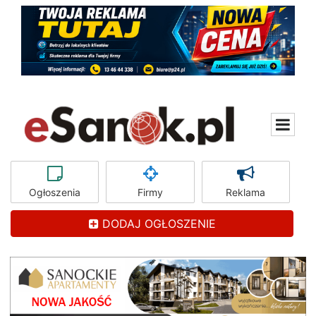
Ogłoszenia
Firmy
Reklama
DODAJ OGŁOSZENIE