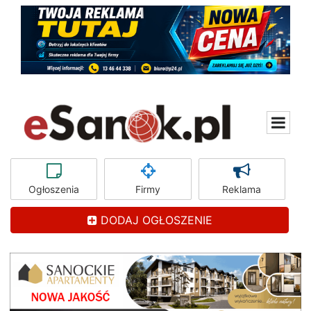
Ogłoszenia
Firmy
Reklama
DODAJ OGŁOSZENIE