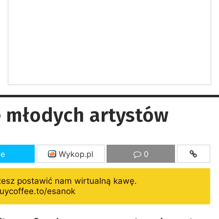
e młodych artystów
ze
Wykop.pl
0
żesz postawić nam wirtualną kawę.
uycoffee.to/esanok