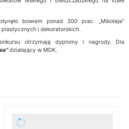
owiatów leskiego i bieszczadzkiego na stałe
apłynęło bowiem ponad 300 prac. „Mikołaje”
plastycznych i dekoratorskich.
konkursu otrzymają dyplomy i nagrody. Dla
ea”
działający w MDK.