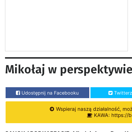
Mikołaj w perspektywi
Udostępnij na Facebooku
Twitter
Wspieraj naszą działalność, mo
KAWA: https://b