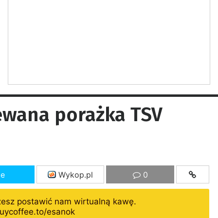
ewana porażka TSV
ze
Wykop.pl
0
żesz postawić nam wirtualną kawę.
uycoffee.to/esanok