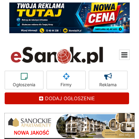
Ogłoszenia
Firmy
Reklama
DODAJ OGŁOSZENIE