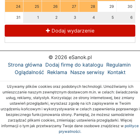
24
25
26
27
28
29
30
31
1
2
3
4
5
6
Dodaj wydarzenie
© 2026 eSanok.pl
Strona główna
Dodaj firmę do katalogu
Regulamin
Oglądalność
Reklama
Nasze serwisy
Kontakt
Używamy plików cookies oraz podobnych technologii. Umożliwiamy ich
umieszczanie naszym zewnętrznym dostawcom m.in. w celach: świadczenia
usług, reklamy, statystyk. Korzystając ze strony internetowej, bez zmiany
ustawień przeglądarki, wyrażasz zgodę na ich zapisywanie w Twoim
urządzeniu końcowym i wykorzystywanie w celach zapewnienia poprawnego i
bezpiecznego funkcjonowania strony. Pamiętaj, że możesz samodzielnie
zarządzać plikami cookies, zmieniając ustawienia przeglądarki. Więcej
informacji o tym jak przetwarzamy Twoje dane osobowe znajdziesz w
polityce
prywatności.