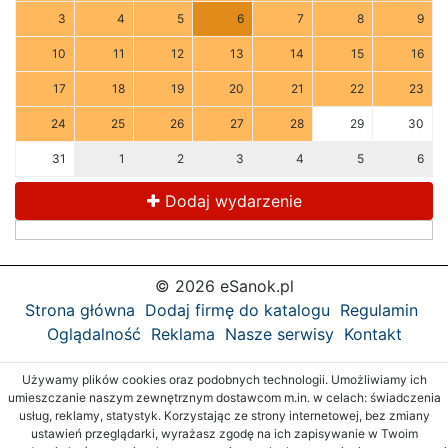
3
4
5
6
7
8
9
10
11
12
13
14
15
16
17
18
19
20
21
22
23
24
25
26
27
28
29
30
31
1
2
3
4
5
6
Dodaj wydarzenie
© 2026 eSanok.pl
Strona główna
Dodaj firmę do katalogu
Regulamin
Oglądalność
Reklama
Nasze serwisy
Kontakt
Używamy plików cookies oraz podobnych technologii. Umożliwiamy ich
umieszczanie naszym zewnętrznym dostawcom m.in. w celach: świadczenia
usług, reklamy, statystyk. Korzystając ze strony internetowej, bez zmiany
ustawień przeglądarki, wyrażasz zgodę na ich zapisywanie w Twoim