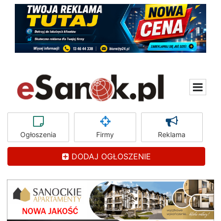
Ogłoszenia
Firmy
Reklama
DODAJ OGŁOSZENIE