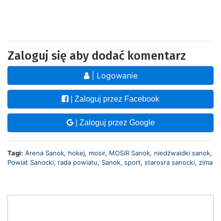
Zaloguj się aby dodać komentarz
| Logowanie
| Zaloguj przez Facebook
| Zaloguj przez Google
Tagi:
Arena Sanok
,
hokej
,
mosir
,
MOSiR Sanok
,
niedźwaidki sanok
,
Powiat Sanocki
,
rada powiatu
,
Sanok
,
sport
,
starosra sanocki
,
zima