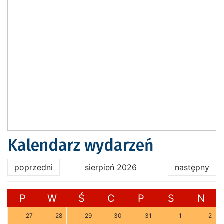
Kalendarz wydarzeń
poprzedni
sierpień 2026
następny
P
W
Ś
C
P
S
N
27
28
29
30
31
1
2