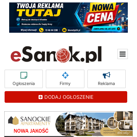
Ogłoszenia
Firmy
Reklama
DODAJ OGŁOSZENIE