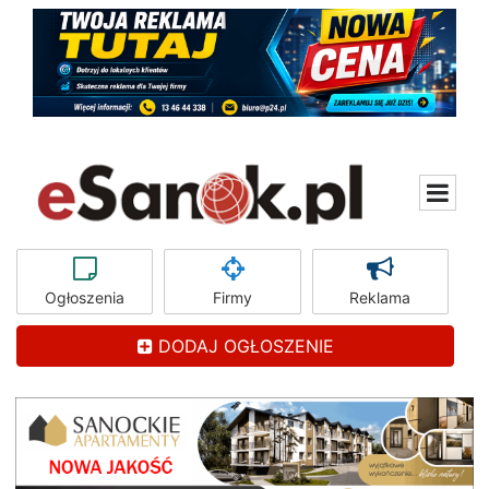
Ogłoszenia
Firmy
Reklama
DODAJ OGŁOSZENIE