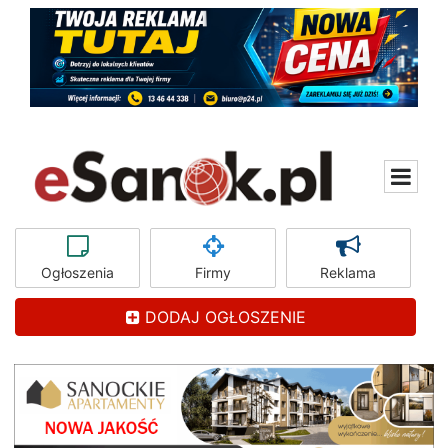
Ogłoszenia
Firmy
Reklama
DODAJ OGŁOSZENIE