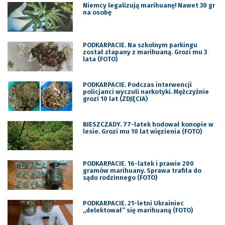
Niemcy legalizują marihuanę! Nawet 30 gr
na osobę
PODKARPACIE. Na szkolnym parkingu
został złapany z marihuaną. Grozi mu 3
lata (FOTO)
PODKARPACIE. Podczas interwencji
policjanci wyczuli narkotyki. Mężczyźnie
grozi 10 lat (ZDJĘCIA)
BIESZCZADY. 77-latek hodował konopie w
lesie. Grozi mu 10 lat więzienia (FOTO)
PODKARPACIE. 16-latek i prawie 200
gramów marihuany. Sprawa trafiła do
sądu rodzinnego (FOTO)
PODKARPACIE. 21-letni Ukrainiec
„delektował” się marihuaną (FOTO)