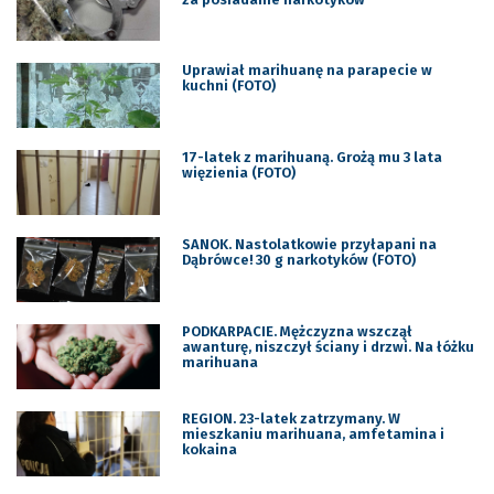
Uprawiał marihuanę na parapecie w
kuchni (FOTO)
17-latek z marihuaną. Grożą mu 3 lata
więzienia (FOTO)
SANOK. Nastolatkowie przyłapani na
Dąbrówce! 30 g narkotyków (FOTO)
PODKARPACIE. Mężczyzna wszczął
awanturę, niszczył ściany i drzwi. Na łóżku
marihuana
REGION. 23-latek zatrzymany. W
mieszkaniu marihuana, amfetamina i
kokaina