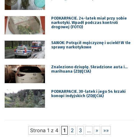
PODKARPACIE. 24-latek miał przy sobie
narkotyki. Wpadł podczas kontroli
drogowej (FOTO)
SANOK: Potrącił mężczyznę i uciekł! W tle
sprawy narkotykowe
Znaleziono dziuplę. Skradzione auta i…
marihuana (ZDJĘCIA)
PODKARPACIE. 30-latek i jego 54 krzaki
konopi indyjskich (ZDJĘCIA)
Strona 1 z 4
1
2
3
...
»
»»