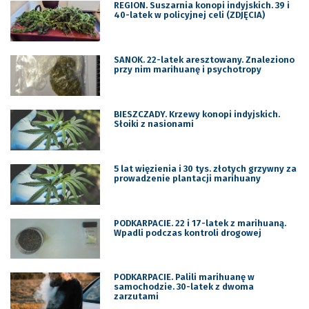
REGION. Suszarnia konopi indyjskich. 39 i
40-latek w policyjnej celi (ZDJĘCIA)
SANOK. 22-latek aresztowany. Znaleziono
przy nim marihuanę i psychotropy
BIESZCZADY. Krzewy konopi indyjskich.
Słoiki z nasionami
5 lat więzienia i 30 tys. złotych grzywny za
prowadzenie plantacji marihuany
PODKARPACIE. 22 i 17-latek z marihuaną.
Wpadli podczas kontroli drogowej
PODKARPACIE. Palili marihuanę w
samochodzie. 30-latek z dwoma
zarzutami