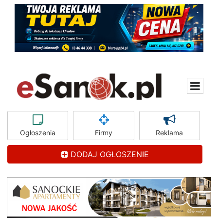
Ogłoszenia
Firmy
Reklama
DODAJ OGŁOSZENIE