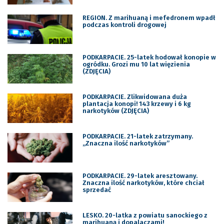
REGION. Z marihuaną i mefedronem wpadł
podczas kontroli drogowej
PODKARPACIE. 25-latek hodował konopie w
ogródku. Grozi mu 10 lat więzienia
(ZDJĘCIA)
PODKARPACIE. Zlikwidowana duża
plantacja konopi! 143 krzewy i 6 kg
narkotyków (ZDJĘCIA)
PODKARPACIE. 21-latek zatrzymany.
„Znaczna ilość narkotyków”
PODKARPACIE. 29-latek aresztowany.
Znaczna ilość narkotyków, które chciał
sprzedać
LESKO. 20-latka z powiatu sanockiego z
marihuaną i dopalaczami!