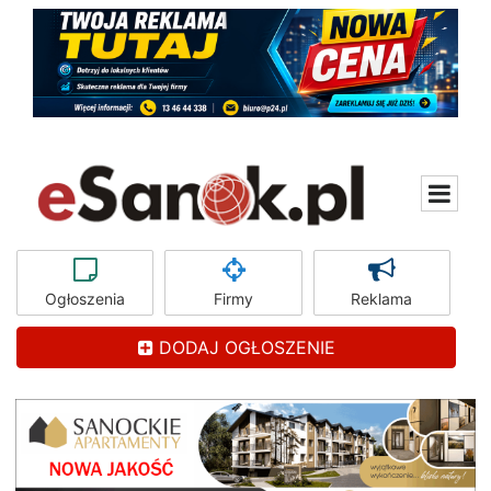
Ogłoszenia
Firmy
Reklama
DODAJ OGŁOSZENIE