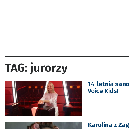
TAG: jurorzy
14-letnia san
Voice Kids!
Karolina z Za