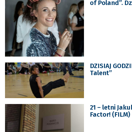
of Poland”. D
DZISIAJ GODZI
Talent”
21 – letni Jak
Factor! (FILM)