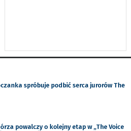
oczanka spróbuje podbić serca jurorów The
górza powalczy o kolejny etap w „The Voice