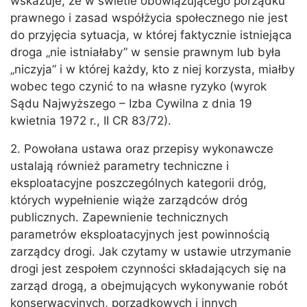
wskazuje, że w świetle obowiązującego porządku
prawnego i zasad współżycia społecznego nie jest
do przyjęcia sytuacja, w której faktycznie istniejąca
droga „nie istniałaby” w sensie prawnym lub była
„niczyja” i w której każdy, kto z niej korzysta, miałby
wobec tego czynić to na własne ryzyko (wyrok
Sądu Najwyższego – Izba Cywilna z dnia 19
kwietnia 1972 r., II CR 83/72).
2. Powołana ustawa oraz przepisy wykonawcze
ustalają również parametry techniczne i
eksploatacyjne poszczególnych kategorii dróg,
których wypełnienie wiąże zarządców dróg
publicznych. Zapewnienie technicznych
parametrów eksploatacyjnych jest powinnością
zarządcy drogi. Jak czytamy w ustawie utrzymanie
drogi jest zespołem czynności składających się na
zarząd drogą, a obejmujących wykonywanie robót
konserwacyjnych, porządkowych i innych