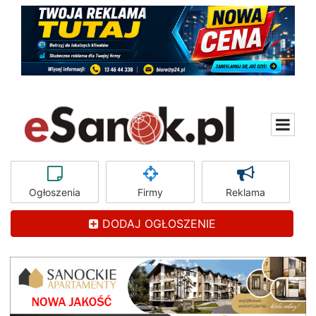
Ogłoszenia
Firmy
Reklama
DODAJ OGŁOSZENIE