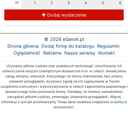
31
1
2
3
4
5
6
Dodaj wydarzenie
© 2026 eSanok.pl
Strona główna
Dodaj firmę do katalogu
Regulamin
Oglądalność
Reklama
Nasze serwisy
Kontakt
Używamy plików cookies oraz podobnych technologii. Umożliwiamy ich
umieszczanie naszym zewnętrznym dostawcom m.in. w celach: świadczenia
usług, reklamy, statystyk. Korzystając ze strony internetowej, bez zmiany
ustawień przeglądarki, wyrażasz zgodę na ich zapisywanie w Twoim
urządzeniu końcowym i wykorzystywanie w celach zapewnienia poprawnego i
bezpiecznego funkcjonowania strony. Pamiętaj, że możesz samodzielnie
zarządzać plikami cookies, zmieniając ustawienia przeglądarki. Więcej
informacji o tym jak przetwarzamy Twoje dane osobowe znajdziesz w
polityce
prywatności.