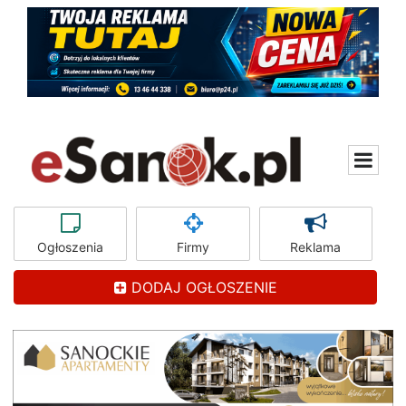
Ogłoszenia
Firmy
Reklama
DODAJ OGŁOSZENIE