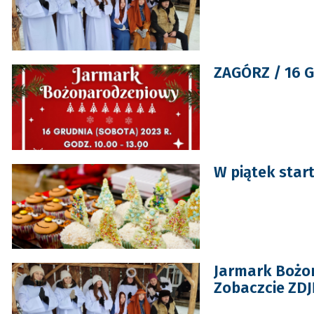
ZAGÓRZ / 16 
W piątek star
Jarmark Bożo
Zobaczcie ZDJĘ