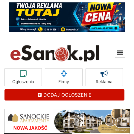
Ogłoszenia
Firmy
Reklama
DODAJ OGŁOSZENIE