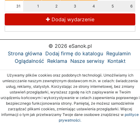
31
1
2
3
4
5
6
Dodaj wydarzenie
© 2026 eSanok.pl
Strona główna
Dodaj firmę do katalogu
Regulamin
Oglądalność
Reklama
Nasze serwisy
Kontakt
Używamy plików cookies oraz podobnych technologii. Umożliwiamy ich
umieszczanie naszym zewnętrznym dostawcom m.in. w celach: świadczenia
usług, reklamy, statystyk. Korzystając ze strony internetowej, bez zmiany
ustawień przeglądarki, wyrażasz zgodę na ich zapisywanie w Twoim
urządzeniu końcowym i wykorzystywanie w celach zapewnienia poprawnego i
bezpiecznego funkcjonowania strony. Pamiętaj, że możesz samodzielnie
zarządzać plikami cookies, zmieniając ustawienia przeglądarki. Więcej
informacji o tym jak przetwarzamy Twoje dane osobowe znajdziesz w
polityce
prywatności.