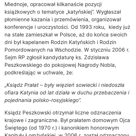
Miednoje, opracował kilkanaście pozycji
książkowych o tematyce „katyńskiej”. Wygłaszał
płomienne kazania i przemówienia, organizował
konferencje i uroczystości. Od 1993 roku, kiedy już
na stałe zamieszkał w Polsce, aż do końca swoich
dni był kapelanem Rodzin Katyńskich i Rodzin
Pomordowanych na Wschodzie. W styczniu 2006 r.
Sejm RP zgłosił kandydaturę ks. Zdzisława
Peszkowskiego do pokojowej Nagrody Nobla,
podkreślając w uchwale, że:
„Ksiądz Prałat – były więzień sowiecki i niedoszła
ofiara Katynia od lat działa w duchu przebaczenia i
pojednania polsko-rosyjskiego”.
Ksiądz Peszkowski otrzymał liczne odznaczenia
krajowe i zagraniczne. Był prałatem domowym Ojca
Świętego (od 1970 r.) i kanonikiem honorowym
Kapituły Łomżyńskiej, w 2006 r. został odznaczony