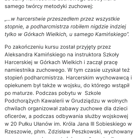
samego twórcy metodyki zuchowej:
„…w harcerstwie przeszedłem przez wszystkie
stopnie, a podharcmistrza robiłem nigdzie indziej
tylko w Górkach Wielkich, u samego Kamińskiego”.
Po zakończeniu kursu został przyjęty przez
Aleksandra Kamińskiego na instruktora Szkoły
Harcerskiej w Górkach Wielkich i zaczął pracę
namiestnika zuchowego. W tym czasie uzyskał też
stopień podharcmistrza. Harcerskim wychowawcą i
opiekunem był także w wojsku, do którego wstąpił
po maturze. Podczas pobytu w Szkole
Podchorążych Kawalerii w Grudziądzu w wolnych
chwilach organizował zabawy zuchowe dla dzieci
oficerów, a podczas odbywania służby wojskowej
w 20 Pułku Ułanów im. Króla Jana III Sobieskiego w
Rzeszowie, phm. Zdzisław Peszkowski, wychowany