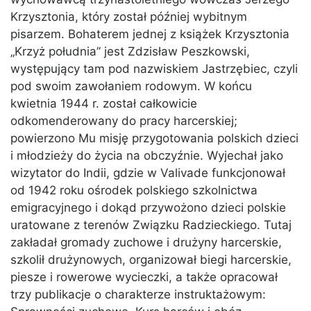
Krzysztonia, który został później wybitnym
pisarzem. Bohaterem jednej z książek Krzysztonia
„Krzyż południa” jest Zdzisław Peszkowski,
występujący tam pod nazwiskiem Jastrzębiec, czyli
pod swoim zawołaniem rodowym. W końcu
kwietnia 1944 r. został całkowicie
odkomenderowany do pracy harcerskiej;
powierzono Mu misję przygotowania polskich dzieci
i młodzieży do życia na obczyźnie. Wyjechał jako
wizytator do Indii, gdzie w Valivade funkcjonował
od 1942 roku ośrodek polskiego szkolnictwa
emigracyjnego i dokąd przywożono dzieci polskie
uratowane z terenów Związku Radzieckiego. Tutaj
zakładał gromady zuchowe i drużyny harcerskie,
szkolił drużynowych, organizował biegi harcerskie,
piesze i rowerowe wycieczki, a także opracował
trzy publikacje o charakterze instruktażowym: