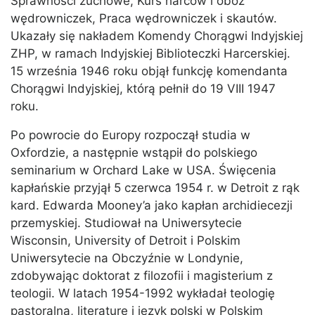
Sprawności zuchowe, Kurs harców i obóz
wędrowniczek, Praca wędrowniczek i skautów.
Ukazały się nakładem Komendy Chorągwi Indyjskiej
ZHP, w ramach Indyjskiej Biblioteczki Harcerskiej.
15 września 1946 roku objął funkcję komendanta
Chorągwi Indyjskiej, którą pełnił do 19 VIII 1947
roku.
Po powrocie do Europy rozpoczął studia w
Oxfordzie, a następnie wstąpił do polskiego
seminarium w Orchard Lake w USA. Święcenia
kapłańskie przyjął 5 czerwca 1954 r. w Detroit z rąk
kard. Edwarda Mooney’a jako kapłan archidiecezji
przemyskiej. Studiował na Uniwersytecie
Wisconsin, University of Detroit i Polskim
Uniwersytecie na Obczyźnie w Londynie,
zdobywając doktorat z filozofii i magisterium z
teologii. W latach 1954-1992 wykładał teologię
pastoralną, literaturę i język polski w Polskim