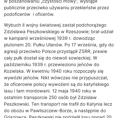
w poszanowaniu „czystości mowy”, wystąpił
publicznie przeciwko używaniu przekleństw przez
podoficerów i oficerów.
Wybuch II wojny światowej zastał podchorążego
Zdzisława Peszkowskiego w Rzeszowie; brał udział
w kampanii wrześniowej 1939 r. dowodząc
plutonem 20. Pułku Ułanów. Po 17 września, gdy do
agresji przeciwko Polsce przystąpił ZSRR, prawie
cały pułk dostał się do niewoli sowieckiej. W
październiku 1939 r. przewieziono jeńców do
Kozielska. W kwietniu 1940 roku rozpoczęły się
wywózki jeńców. Nikt wówczas nie przypuszczał,
że oficerowie polscy wywożeni są do katyńskiego
lasu i tam mordowani. 12 maja 1940 roku w
ostatnim transporcie 250 osób był Zdzisław
Peszkowski. Ten transport nie trafił do Katynia lecz
do obozu w Pawliszczew-Borze, a następnie do
Griazowca. Peszkowski nie podzielił losu ponad 20