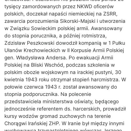
tysięcy zamordowanych przez NKWD oficerów
polskich, doczekał napaści niemieckiej na ZSRR,
zawarcia porozumienia Sikorski-Majski i utworzenia
w Związku Sowieckim polskiej armii. Awansowany
do stopnia porucznika, a później rotmistrza,
Zdzisław Peszkowski dowodził kompanią w 1 Pułku
Ułanów Krechowieckich w II Korpusie Armii Polskiej
gen. Władysława Andersa. Po ewakuacji Armii
Polskiej na Bliski Wschód, podczas szkolenia w
polskim obozie wojskowym na irackiej pustyni, 30
kwietnia 1943 roku otrzymał stopień harcmistrza. W
połowie czerwca 1943 r. został awansowany do
stopnia podporucznika. Na polecenie
przedstawiciela ministerstwa oświaty, będącego
jednocześnie referentem ds. harcerskich, prowadził
kursy wodzów gromad zuchowych na terenie
Chorągwi Irańskiej ZHP. W Iranie był między innymi
wychowawcą trzynastoletniego wówczas Jerzego