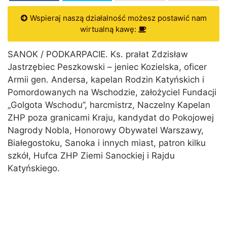
Wspieraj naszą działalność możesz postawić nam
wirtualną kawę:
SANOK / PODKARPACIE. Ks. prałat Zdzisław
Jastrzębiec Peszkowski – jeniec Kozielska, oficer
Armii gen. Andersa, kapelan Rodzin Katyńskich i
Pomordowanych na Wschodzie, założyciel Fundacji
„Golgota Wschodu”, harcmistrz, Naczelny Kapelan
ZHP poza granicami Kraju, kandydat do Pokojowej
Nagrody Nobla, Honorowy Obywatel Warszawy,
Białegostoku, Sanoka i innych miast, patron kilku
szkół, Hufca ZHP Ziemi Sanockiej i Rajdu
Katyńskiego.