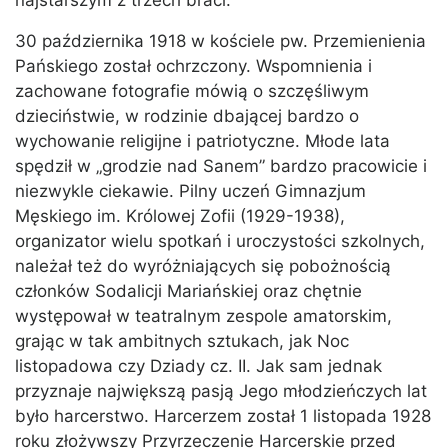
najstarszym z trzech braci.
30 października 1918 w kościele pw. Przemienienia
Pańskiego został ochrzczony. Wspomnienia i
zachowane fotografie mówią o szczęśliwym
dzieciństwie, w rodzinie dbającej bardzo o
wychowanie religijne i patriotyczne. Młode lata
spędził w „grodzie nad Sanem” bardzo pracowicie i
niezwykle ciekawie. Pilny uczeń Gimnazjum
Męskiego im. Królowej Zofii (1929-1938),
organizator wielu spotkań i uroczystości szkolnych,
należał też do wyróżniających się pobożnością
członków Sodalicji Mariańskiej oraz chętnie
występował w teatralnym zespole amatorskim,
grając w tak ambitnych sztukach, jak Noc
listopadowa czy Dziady cz. II. Jak sam jednak
przyznaje największą pasją Jego młodzieńczych lat
było harcerstwo. Harcerzem został 1 listopada 1928
roku złożywszy Przyrzeczenie Harcerskie przed