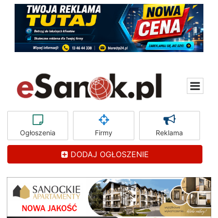
Ogłoszenia
Firmy
Reklama
DODAJ OGŁOSZENIE