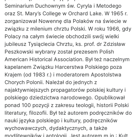
Seminarium Duchownym św. Cyryla i Metodego
oraz St. Mary’s College w Orchard Lake. W 1965 r.
zorganizował Nowennę dla Polaków na świecie w
związku z milenium chrztu Polski. W roku 1966, gdy
Polacy na całym świecie obchodzili swój wielki
jubileusz Tysiąclecia Chrztu, ks. prof. dr Zdzisław
Peszkowski wybrany został prezesem Polish
American Historical Association. Był też naczelnym
kapelanem Związku Harcerstwa Polskiego poza
Krajem (od 1983 r.) i moderatorem Apostolstwa
Chorych Polonii. Należał do jednych z
najaktywniejszych propagatorów polskiej kultury i
polskiego dziedzictwa narodowego. Opublikował
ponad 100 pozycji z zakresu teologii, historii Polski
literatury, filozofii. Był też autorem podręczników do
nauki języka polskiego i kultury, podręczników
wychowawczych, dydaktycznych, a także
modlitewników i antologii. Jest autorem m.in.: Kult