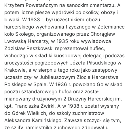
Krzyżem Powstańczym na sanockim cmentarzu. A
potem liczne piesze wędrówki po okolicy, obozy i
biwaki. W 1933 r. był uczestnikiem obozu
harcerskiego wychowania fizycznego w Zetemiance
koło Skolego, organizowanego przez Chorągiew
Lwowską Harcerzy, w 1935 roku wywiadowca
Zdzisław Peszkowski reprezentował hufiec,
wchodząc w skład kilkuosobowej delegacji podczas
uroczystości pogrzebowych Józefa Piłsudskiego w
Krakowie, a w sierpniu tego roku jako zastępowy
uczestniczył w Jubileuszowym Zlocie Harcerstwa
Polskiego w Spale. W 1936 r. powołano Go w skład
pocztu sztandarowego hufca oraz został
mianowany drużynowym 2 Drużyny Harcerskiej im.
kpt. Franciszka Żwirki. A w 1938 r. został wysłany
do Górek Wielkich, do szkoły zuchmistrzów
Aleksandra Kamińskiego. Zawsze szczycił się tym,
ze szlify namiestnika zuchowego zdobywał u