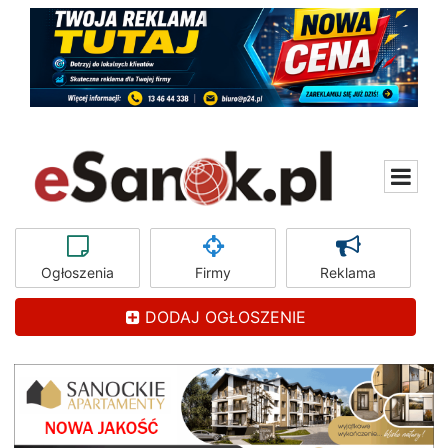
Ogłoszenia
Firmy
Reklama
DODAJ OGŁOSZENIE