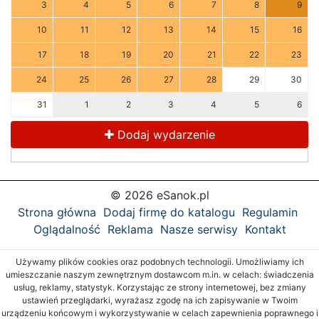
3
4
5
6
7
8
9
10
11
12
13
14
15
16
17
18
19
20
21
22
23
24
25
26
27
28
29
30
31
1
2
3
4
5
6
Dodaj wydarzenie
© 2026 eSanok.pl
Strona główna
Dodaj firmę do katalogu
Regulamin
Oglądalność
Reklama
Nasze serwisy
Kontakt
Używamy plików cookies oraz podobnych technologii. Umożliwiamy ich
umieszczanie naszym zewnętrznym dostawcom m.in. w celach: świadczenia
usług, reklamy, statystyk. Korzystając ze strony internetowej, bez zmiany
ustawień przeglądarki, wyrażasz zgodę na ich zapisywanie w Twoim
urządzeniu końcowym i wykorzystywanie w celach zapewnienia poprawnego i