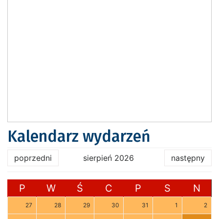
Kalendarz wydarzeń
poprzedni
sierpień 2026
następny
P
W
Ś
C
P
S
N
27
28
29
30
31
1
2