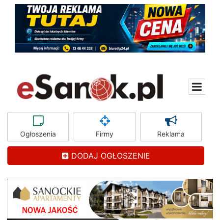
Ogłoszenia
Firmy
Reklama
DODAJ OGŁOSZENIE