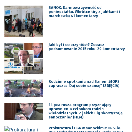
SANOK: Darmowa żywność od
poniedziałku. Wkrótce tiry z jabłkami i
marchewką 41 komentarzy
Jaki był i co przyniósł? Zobacz
podsumowanie 2015 roku! 29 komentarzy
Rodzinne spotkania nad Sanem. MOPS
zaprasza: ,,Daj sobie szansę” (ZDJĘCIA)
1 lipca rusza program przyznający
uprawnienia członkom rodzin
wielodzietnych. Z jakich ulg skorzystają
sanoczanie? (FILM)
Prokuratura i CBA w sanockim MOPS-ie.