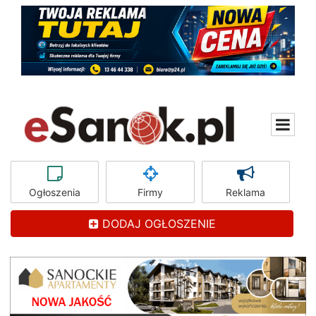
Ogłoszenia
Firmy
Reklama
DODAJ OGŁOSZENIE