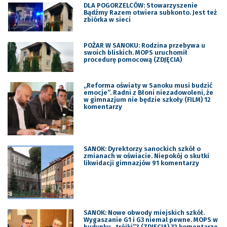
DLA POGORZELCÓW: Stowarzyszenie
Bądźmy Razem otwiera subkonto. Jest też
zbiórka w sieci
POŻAR W SANOKU: Rodzina przebywa u
swoich bliskich. MOPS uruchomił
procedurę pomocową (ZDJĘCIA)
„Reforma oświaty w Sanoku musi budzić
emocje”. Radni z Błoni niezadowoleni, że
w gimnazjum nie będzie szkoły (FILM) 12
komentarzy
SANOK: Dyrektorzy sanockich szkół o
zmianach w oświacie. Niepokój o skutki
likwidacji gimnazjów 91 komentarzy
SANOK: Nowe obwody miejskich szkół.
Wygaszanie G1 i G3 niemal pewne. MOPS w
budynku „trójki”? (ZDJĘCIA) 32 komentarze