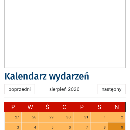
Kalendarz wydarzeń
poprzedni
sierpień 2026
następny
P
W
Ś
C
P
S
N
27
28
29
30
31
1
2
3
4
5
6
7
8
9