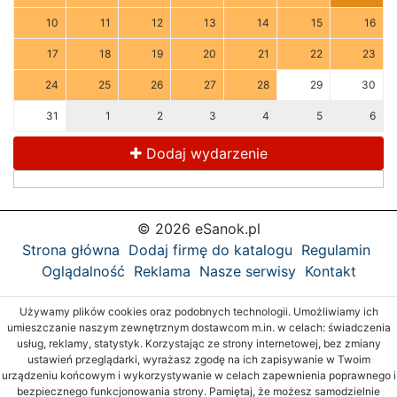
10
11
12
13
14
15
16
17
18
19
20
21
22
23
24
25
26
27
28
29
30
31
1
2
3
4
5
6
Dodaj wydarzenie
© 2026 eSanok.pl
Strona główna
Dodaj firmę do katalogu
Regulamin
Oglądalność
Reklama
Nasze serwisy
Kontakt
Używamy plików cookies oraz podobnych technologii. Umożliwiamy ich
umieszczanie naszym zewnętrznym dostawcom m.in. w celach: świadczenia
usług, reklamy, statystyk. Korzystając ze strony internetowej, bez zmiany
ustawień przeglądarki, wyrażasz zgodę na ich zapisywanie w Twoim
urządzeniu końcowym i wykorzystywanie w celach zapewnienia poprawnego i
bezpiecznego funkcjonowania strony. Pamiętaj, że możesz samodzielnie