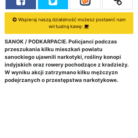
Wspieraj naszą działalność możesz postawić nam
wirtualną kawę:
SANOK / PODKARPACIE. Policjanci podczas
przeszukania kilku mieszkań powiatu
sanockiego ujawnili narkotyki, rośliny konopi
indyjskich oraz rowery pochodzące z kradzieży.
W wyniku akcji zatrzymano kilku mężczyzn
podejrzanych o przestępstwa narkotykowe.