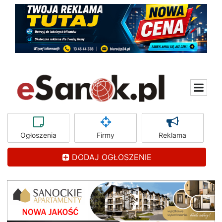
Ogłoszenia
Firmy
Reklama
DODAJ OGŁOSZENIE