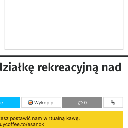
ziałkę rekreacyjną nad
ze
Wykop.pl
0
żesz postawić nam wirtualną kawę.
uycoffee.to/esanok