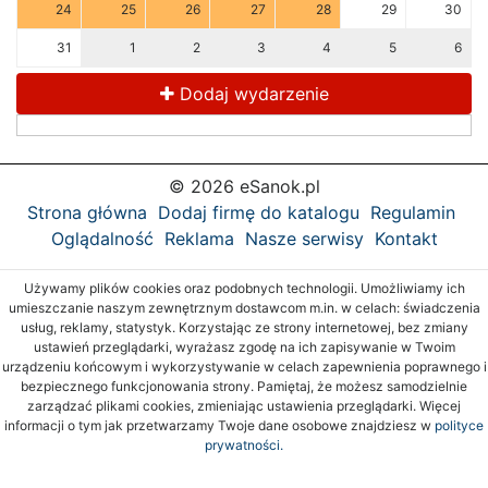
24
25
26
27
28
29
30
31
1
2
3
4
5
6
Dodaj wydarzenie
© 2026 eSanok.pl
Strona główna
Dodaj firmę do katalogu
Regulamin
Oglądalność
Reklama
Nasze serwisy
Kontakt
Używamy plików cookies oraz podobnych technologii. Umożliwiamy ich
umieszczanie naszym zewnętrznym dostawcom m.in. w celach: świadczenia
usług, reklamy, statystyk. Korzystając ze strony internetowej, bez zmiany
ustawień przeglądarki, wyrażasz zgodę na ich zapisywanie w Twoim
urządzeniu końcowym i wykorzystywanie w celach zapewnienia poprawnego i
bezpiecznego funkcjonowania strony. Pamiętaj, że możesz samodzielnie
zarządzać plikami cookies, zmieniając ustawienia przeglądarki. Więcej
informacji o tym jak przetwarzamy Twoje dane osobowe znajdziesz w
polityce
prywatności.