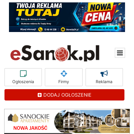
Ogłoszenia
Firmy
Reklama
DODAJ OGŁOSZENIE