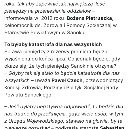
roku, tak aby zapewnić jak największą ilość
pieniędzy na przeniesienie oddziałów
–
informowała w 2012 roku
Bożena Pietruszka
,
pełnomocnik ds. Zdrowia i Pomocy Społecznej w
Starostwie Powiatowym w Sanoku.
To byłaby katastrofa dla nas wszystkich
Sprawa pieniędzy z rezerwy premiera będzie
wyjaśniona do końca lipca. Co jednak będzie, gdy
okaże się, że tych pieniędzy Sanok nie otrzyma?
– Gdyby tak się stało to będzie katastrofa dla nas
wszystkich –
uważa
Paweł Czech
, przewodniczący
Komisji Zdrowia, Rodziny i Polityki Socjalnej Rady
Powiatu Sanockiego.
– Jeśli byłaby negatywna odpowiedź, to będzie dla
nas trudne do przełknięcia, gdyż wiele osób, w tym
z Urzędu Wojewódzkiego, stawało na głowie, by te
pieniądze pozyskać
– podkreśla starosta
Sebastian