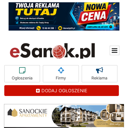
Ogłoszenia
Firmy
Reklama
DODAJ OGŁOSZENIE