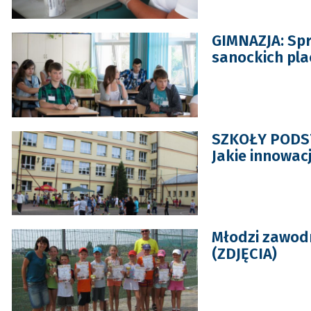
GIMNAZJA: Spr
sanockich pl
SZKOŁY PODST
Jakie innowac
Młodzi zawod
(ZDJĘCIA)