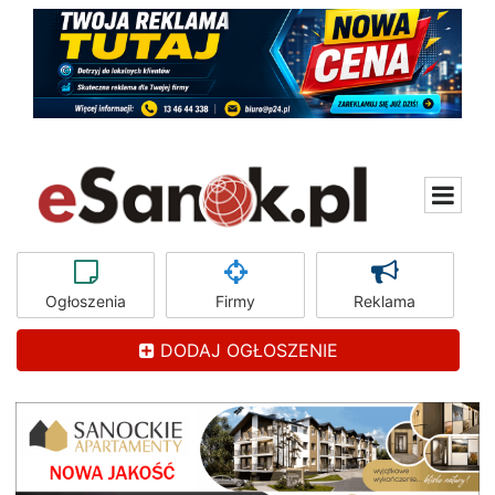
Ogłoszenia
Firmy
Reklama
DODAJ OGŁOSZENIE