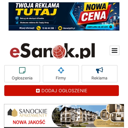
Ogłoszenia
Firmy
Reklama
DODAJ OGŁOSZENIE