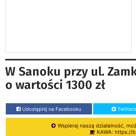
W Sanoku przy ul. Zam
o wartości 1300 zł
Udostępnij na Facebooku
Twitter
Wspieraj naszą działalność, mo
KAWA: https://b