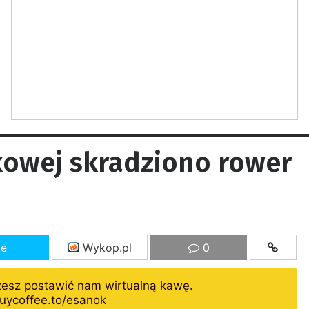
kowej skradziono rower
ze
Wykop.pl
0
żesz postawić nam wirtualną kawę.
uycoffee.to/esanok