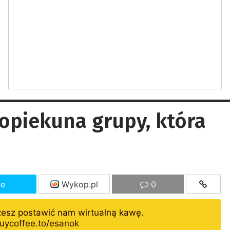
 opiekuna grupy, która
ze
Wykop.pl
0
żesz postawić nam wirtualną kawę.
uycoffee.to/esanok