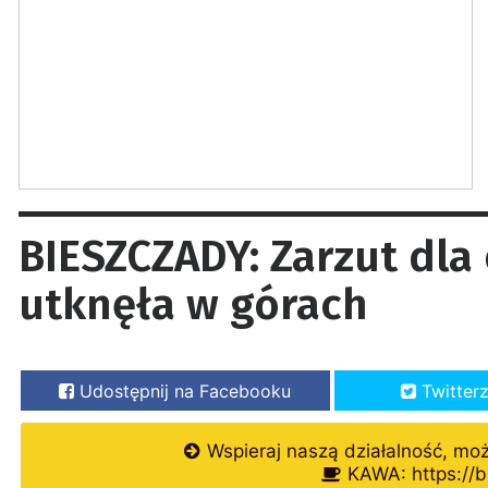
BIESZCZADY: Zarzut dla
utknęła w górach
Udostępnij na Facebooku
Twitter
Wspieraj naszą działalność, mo
KAWA: https://b