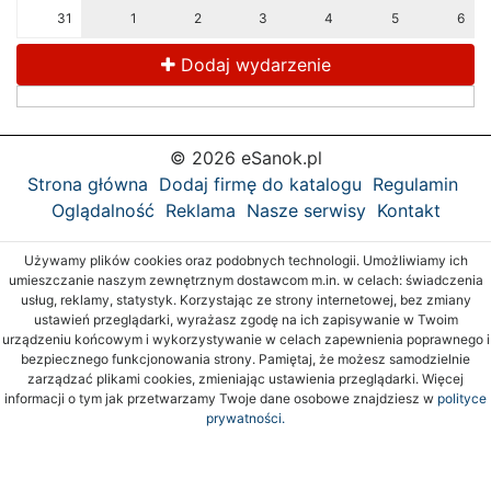
31
1
2
3
4
5
6
Dodaj wydarzenie
© 2026 eSanok.pl
Strona główna
Dodaj firmę do katalogu
Regulamin
Oglądalność
Reklama
Nasze serwisy
Kontakt
Używamy plików cookies oraz podobnych technologii. Umożliwiamy ich
umieszczanie naszym zewnętrznym dostawcom m.in. w celach: świadczenia
usług, reklamy, statystyk. Korzystając ze strony internetowej, bez zmiany
ustawień przeglądarki, wyrażasz zgodę na ich zapisywanie w Twoim
urządzeniu końcowym i wykorzystywanie w celach zapewnienia poprawnego i
bezpiecznego funkcjonowania strony. Pamiętaj, że możesz samodzielnie
zarządzać plikami cookies, zmieniając ustawienia przeglądarki. Więcej
informacji o tym jak przetwarzamy Twoje dane osobowe znajdziesz w
polityce
prywatności.