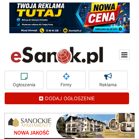
Ogłoszenia
Firmy
Reklama
DODAJ OGŁOSZENIE