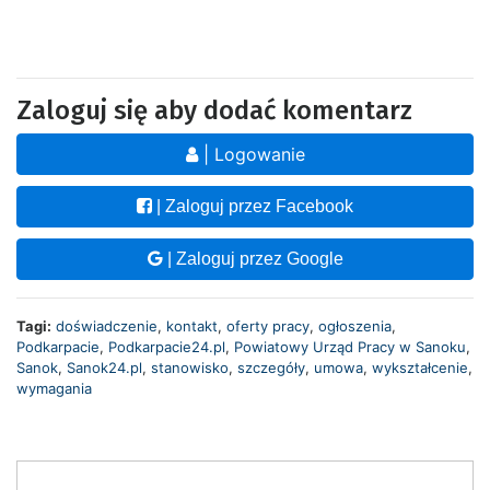
Zaloguj się aby dodać komentarz
| Logowanie
| Zaloguj przez Facebook
| Zaloguj przez Google
Tagi:
doświadczenie
,
kontakt
,
oferty pracy
,
ogłoszenia
,
Podkarpacie
,
Podkarpacie24.pl
,
Powiatowy Urząd Pracy w Sanoku
,
Sanok
,
Sanok24.pl
,
stanowisko
,
szczegóły
,
umowa
,
wykształcenie
,
wymagania