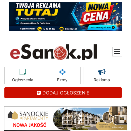
Ogłoszenia
Firmy
Reklama
DODAJ OGŁOSZENIE