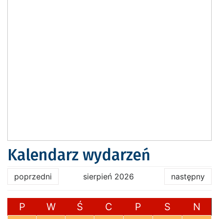
Kalendarz wydarzeń
poprzedni
sierpień 2026
następny
P
W
Ś
C
P
S
N