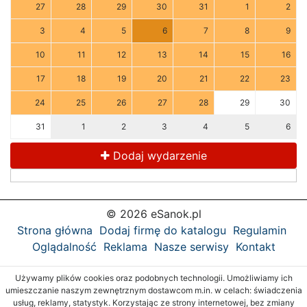
27
28
29
30
31
1
2
3
4
5
6
7
8
9
10
11
12
13
14
15
16
17
18
19
20
21
22
23
24
25
26
27
28
29
30
31
1
2
3
4
5
6
Dodaj wydarzenie
© 2026 eSanok.pl
Strona główna
Dodaj firmę do katalogu
Regulamin
Oglądalność
Reklama
Nasze serwisy
Kontakt
Używamy plików cookies oraz podobnych technologii. Umożliwiamy ich
umieszczanie naszym zewnętrznym dostawcom m.in. w celach: świadczenia
usług, reklamy, statystyk. Korzystając ze strony internetowej, bez zmiany