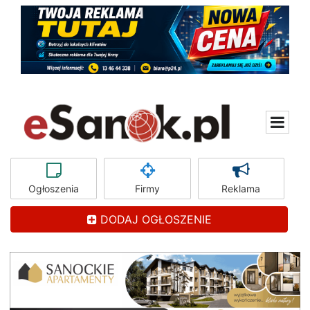
Ogłoszenia
Firmy
Reklama
DODAJ OGŁOSZENIE