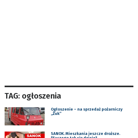
TAG: ogłoszenia
Ogłoszenie – na sprzedaż pożarniczy
„Żuk”
SANOK. Mieszkania jeszcze droższe.
Dlaczego tak się dzieje?