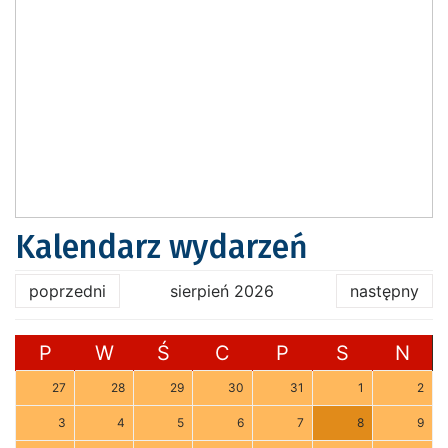
Kalendarz wydarzeń
poprzedni
sierpień 2026
następny
P
W
Ś
C
P
S
N
27
28
29
30
31
1
2
3
4
5
6
7
8
9