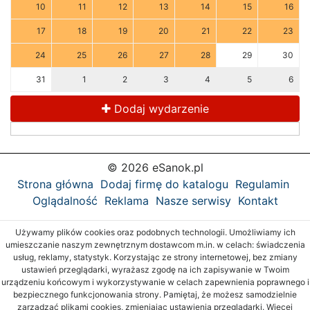
10
11
12
13
14
15
16
17
18
19
20
21
22
23
24
25
26
27
28
29
30
31
1
2
3
4
5
6
Dodaj wydarzenie
© 2026 eSanok.pl
Strona główna
Dodaj firmę do katalogu
Regulamin
Oglądalność
Reklama
Nasze serwisy
Kontakt
Używamy plików cookies oraz podobnych technologii. Umożliwiamy ich
umieszczanie naszym zewnętrznym dostawcom m.in. w celach: świadczenia
usług, reklamy, statystyk. Korzystając ze strony internetowej, bez zmiany
ustawień przeglądarki, wyrażasz zgodę na ich zapisywanie w Twoim
urządzeniu końcowym i wykorzystywanie w celach zapewnienia poprawnego i
bezpiecznego funkcjonowania strony. Pamiętaj, że możesz samodzielnie
zarządzać plikami cookies, zmieniając ustawienia przeglądarki. Więcej