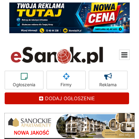
Ogłoszenia
Firmy
Reklama
DODAJ OGŁOSZENIE