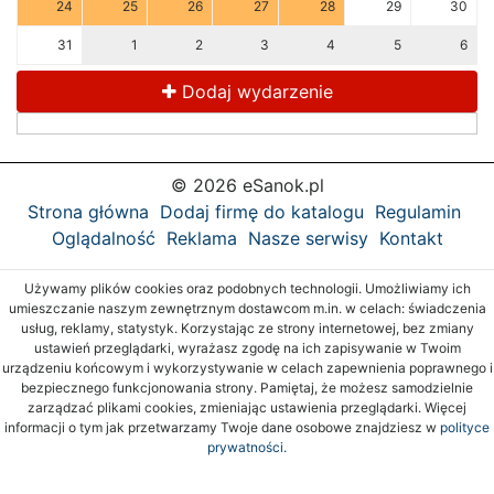
24
25
26
27
28
29
30
31
1
2
3
4
5
6
Dodaj wydarzenie
© 2026 eSanok.pl
Strona główna
Dodaj firmę do katalogu
Regulamin
Oglądalność
Reklama
Nasze serwisy
Kontakt
Używamy plików cookies oraz podobnych technologii. Umożliwiamy ich
umieszczanie naszym zewnętrznym dostawcom m.in. w celach: świadczenia
usług, reklamy, statystyk. Korzystając ze strony internetowej, bez zmiany
ustawień przeglądarki, wyrażasz zgodę na ich zapisywanie w Twoim
urządzeniu końcowym i wykorzystywanie w celach zapewnienia poprawnego i
bezpiecznego funkcjonowania strony. Pamiętaj, że możesz samodzielnie
zarządzać plikami cookies, zmieniając ustawienia przeglądarki. Więcej
informacji o tym jak przetwarzamy Twoje dane osobowe znajdziesz w
polityce
prywatności.