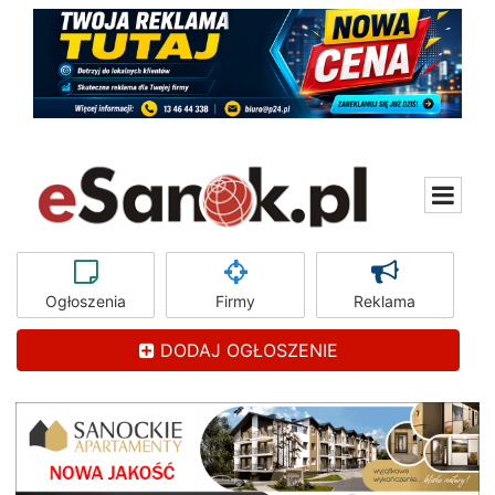
Ogłoszenia
Firmy
Reklama
DODAJ OGŁOSZENIE