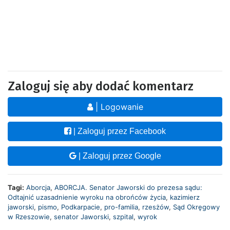
Zaloguj się aby dodać komentarz
| Logowanie
| Zaloguj przez Facebook
| Zaloguj przez Google
Tagi:
Aborcja
,
ABORCJA. Senator Jaworski do prezesa sądu:
Odtajnić uzasadnienie wyroku na obrońców życia
,
kazimierz
jaworski
,
pismo
,
Podkarpacie
,
pro-familia
,
rzesżów
,
Sąd Okręgowy
w Rzeszowie
,
senator Jaworski
,
szpital
,
wyrok