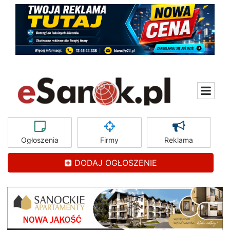
Ogłoszenia
Firmy
Reklama
DODAJ OGŁOSZENIE