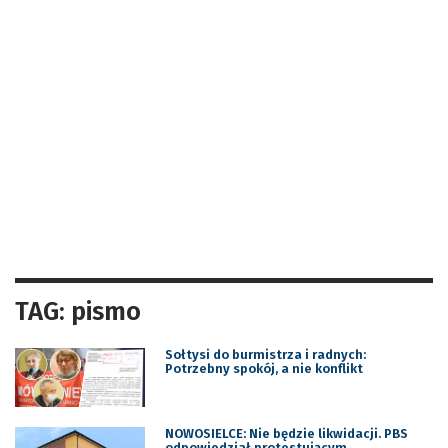
TAG: pismo
Sołtysi do burmistrza i radnych:
Potrzebny spokój, a nie konflikt
NOWOSIELCE: Nie będzie likwidacji. PBS
odpowiedział protestującym